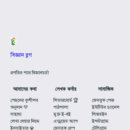
বিজ্ঞান ব্লগ
প্রগতির পথে বিজ্ঞানচর্চা
আমাদের কথা
লেখক কর্নার
সামাজিক
পেছনের কুশীলব
লিডারবোর্ড 🏆
ফেসবুক পেজ
অনুদান 💚
পাঠশালা
ইউটিউব চ্যানেল
সাহায্য
মুক্ত ই-বই
লিঙ্কডইন
লেখা দেয়ার নিয়ম
এন্ড্রয়েড অ্যাপ
ইন্সটাগ্রাম
ইনসাইডার 💎
ফেসবুক গ্রুপ
টেলিগ্রাম