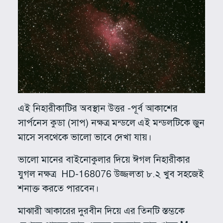
এই নিহারীকাটির অবস্থান উত্তর -পূর্ব আকাশের
সার্পনেস কুডা (সাপ) নক্ষত্র মন্ডলে এই মন্ডলটিকে জুন
মাসে সবথেকে ভালো ভাবে দেখা যায়।
ভালো মানের বাইনোকুলার দিয়ে ঈগল নিহারীকার
যুগল নক্ষত্র HD-168076 উজ্জলতা ৮.২ খুব সহজেই
শনাক্ত করতে পারবেন।
মাঝারী আকারের দুরবীন দিয়ে এর তিনটি স্তম্ভকে