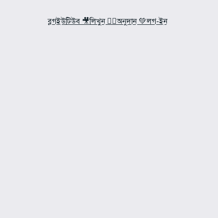
ব্লগ
ইউটিউব 🎥
লিখুন ✍🏼
অনুদান 💚
লগ-ইন