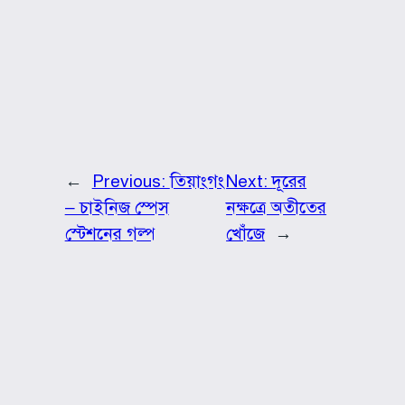
←
Previous:
তিয়াংগং
Next:
দূরের
– চাইনিজ স্পেস
নক্ষত্রে অতীতের
স্টেশনের গল্প
খোঁজে
→