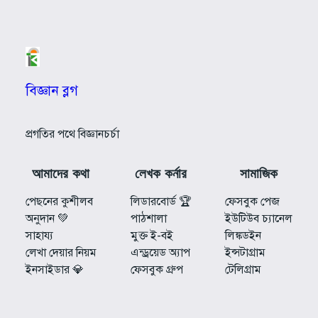
বিজ্ঞান ব্লগ
প্রগতির পথে বিজ্ঞানচর্চা
আমাদের কথা
লেখক কর্নার
সামাজিক
পেছনের কুশীলব
লিডারবোর্ড 🏆
ফেসবুক পেজ
অনুদান 💚
পাঠশালা
ইউটিউব চ্যানেল
সাহায্য
মুক্ত ই-বই
লিঙ্কডইন
লেখা দেয়ার নিয়ম
এন্ড্রয়েড অ্যাপ
ইন্সটাগ্রাম
ইনসাইডার 💎
ফেসবুক গ্রুপ
টেলিগ্রাম