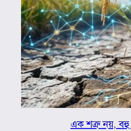
এক শত্রু নয়, বহু 