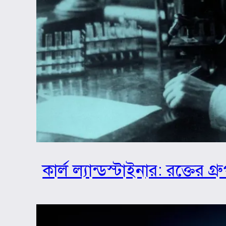
কার্ল ল্যান্ডস্টাইনার: রক্তের 