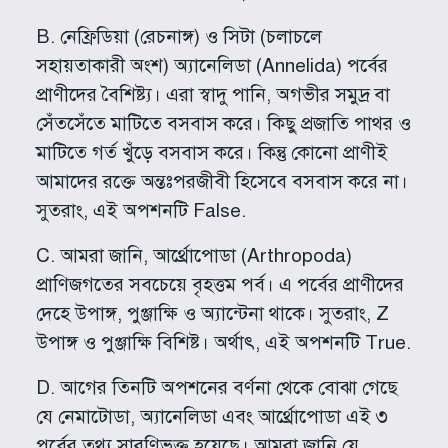
B. নেফ্রিডিয়া (রেচনাঙ্গ) ও সিটা (চলাচলে
সহায়তাকারী অংশ) অ্যানেলিডা (Annelida) পর্বের
প্রাণীদের বৈশিষ্ট্য। এরা স্বাদু পানি, অগভীর সমুদ্র বা
সেঁতসেঁতে মাটিতে বসবাস করে। কিছু প্রজাতি পাথর ও
মাটিতে গর্ত খুঁড়ে বসবাস করে। কিন্তু কোনো প্রাণীই
আমাদের রক্তে অন্তঃপরজীবী হিসেবে বসবাস করে না।
সুতরাং, এই অপশনটি False.
C. আমরা জানি, আর্থ্রোপোডা (Arthropoda)
প্রাণিজগতের সবচেয়ে বৃহত্তম পর্ব। এ পর্বের প্রাণীদের
দেহে উপাঙ্গ, পুঞ্জাক্ষি ও অ্যান্টেনা থাকে। সুতরাং, Z
উপাঙ্গ ও পুঞ্জাক্ষি বিশিষ্ট। অর্থাৎ, এই অপশনটি True.
D. আগের তিনটি অপশনের বর্ণনা থেকে বোঝা গেছে
যে নেমাটোডা, অ্যানেলিডা এবং আর্থ্রোপোডা এই ৩
পর্বের তথ্য সারণিভুক্ত হয়েছে। আমরা জানি যে