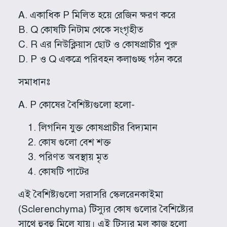
A. একাধিক P মিলিত হয়ে রেজিন ক্ষরণ করে
B. Q কোষটি নিটাম থেকে সংগৃহীত
C. R এর নিউক্লিয়াস ছোট ও কোষপ্রাচীর পুরু
D. P ও Q একত্রে পরিবহন কলাগুচ্ছ গঠন করে
সমাধানঃ
A. P কোষের বৈশিষ্ট্যগুলো হলো-
লিগনিন যুক্ত কোষপ্রাচীর বিদ্যমান
কোষ গুলো বেশ শক্ত
পরিণত অবস্থায় মৃত
কোষটি পাটের
এই বৈশিষ্ট্যগুলো সরাসরি স্কেলরেনকাইমা
(Sclerenchyma) টিস্যুর কোষ গুলোর বৈশিষ্ট্যের
সাথে হুবহু মিলে যায়। এই টিস্যুর মূল কাজ হলো