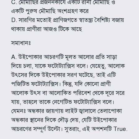
C. মৌমাছির প্রজননকার্যে একটি রানী মৌমাছি ও
একটি পুরুষ মৌমাছি অংশগ্রহণ করে
D. সারণির মতোই প্রাণিজগতে স্বাতন্ত্র্য বৈশিষ্ট্য বজায়
থাকায় প্রাণীরা আজও টিকে আছে
সমাধানঃ
A. উইপোকার আচরণটি মূলত আলোর প্রতি সাড়া
দিয়ে চলা, যাকে ফটোট্যাক্সিস বলে। যেহেতু, আলোক
উৎসের দিকে উইপোকার সরণ ঘটেছে, তাই এটি
পজিটিভ ফটোট্যাক্সিস। কিন্তু, যদি কোনো প্রাণী
আলোক উৎস বা আলোকিত পরিবেশ থেকে দূরে সরে
যায়, তাহলে তাকে নেগেটিভ ফটোট্যাক্সিস বলে।
যেমনঃ অন্ধকার জায়গায় লাইট জ্বালালে তেলাপোকা
অন্ধকার স্থানের দিকে দৌড় দেয়, যেটি উইপোকার
আচরণের সম্পূ্র্ণ উল্টো। সুতরাং, এই অপশনটি True.