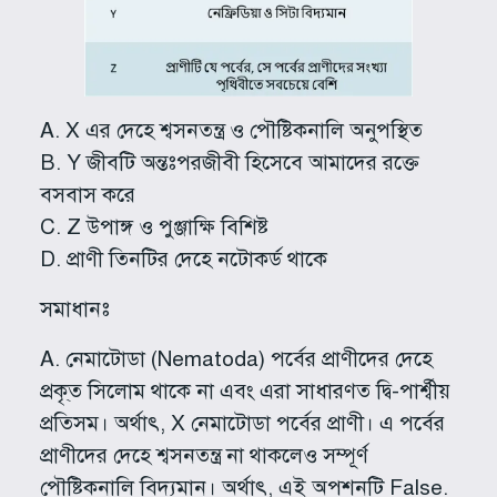
A. X এর দেহে শ্বসনতন্ত্র ও পৌষ্টিকনালি অনুপস্থিত
B. Y জীবটি অন্তঃপরজীবী হিসেবে আমাদের রক্তে
বসবাস করে
C. Z উপাঙ্গ ও পুঞ্জাক্ষি বিশিষ্ট
D. প্রাণী তিনটির দেহে নটোকর্ড থাকে
সমাধানঃ
A. নেমাটোডা (Nematoda) পর্বের প্রাণীদের দেহে
প্রকৃ্ত সিলোম থাকে না এবং এরা সাধারণত দ্বি-পার্শ্বীয়
প্রতিসম। অর্থাৎ, X নেমাটোডা পর্বের প্রাণী। এ পর্বের
প্রাণীদের দেহে শ্বসনতন্ত্র না থাকলেও সম্পূর্ণ
পৌষ্টিকনালি বিদ্যমান। অর্থাৎ, এই অপশনটি False.