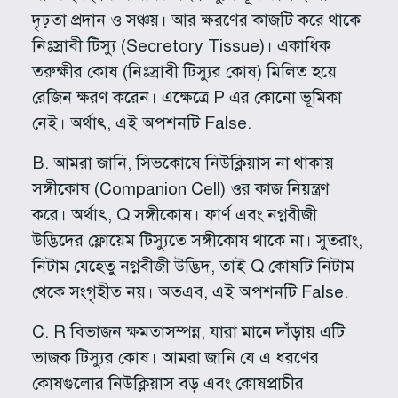
দৃঢ়তা প্রদান ও সঞ্চয়। আর ক্ষরণের কাজটি করে থাকে
নিঃস্রাবী টিস্যু (Secretory Tissue)। একাধিক
তরুক্ষীর কোষ (নিঃস্রাবী টিস্যুর কোষ) মিলিত হয়ে
রেজিন ক্ষরণ করেন। এক্ষেত্রে P এর কোনো ভূমিকা
নেই। অর্থাৎ, এই অপশনটি False.
B. আমরা জানি, সিভকোষে নিউক্লিয়াস না থাকায়
সঙ্গীকোষ (Companion Cell) ওর কাজ নিয়ন্ত্রণ
করে। অর্থাৎ, Q সঙ্গীকোষ। ফার্ণ এবং নগ্নবীজী
উদ্ভিদের ফ্লোয়েম টিস্যুতে সঙ্গীকোষ থাকে না। সুতরাং,
নিটাম যেহেতু নগ্নবীজী উদ্ভিদ, তাই Q কোষটি নিটাম
থেকে সংগৃহীত নয়। অতএব, এই অপশনটি False.
C. R বিভাজন ক্ষমতাসম্পন্ন, যারা মানে দাঁড়ায় এটি
ভাজক টিস্যুর কোষ। আমরা জানি যে এ ধরণের
কোষগুলোর নিউক্লিয়াস বড় এবং কোষপ্রাচীর