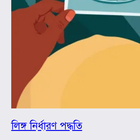
লিঙ্গ নির্ধারণ পদ্ধতি