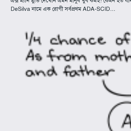
এক্স ম্যান মুভি দেখেনি এমন মানুষ খুব কমই! কেমন হত যদ
DeSilva নামে এক রোগী সর্বপ্রথম ADA-SCID…