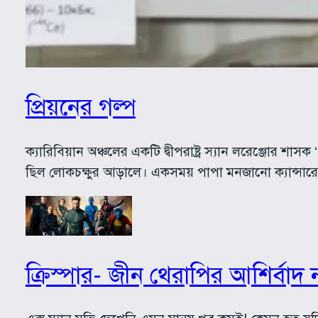
প্রিয়নের গল্প
ক্যারিবিয়ান অঞ্চলের একটি দ্বীপরাষ্ট্র স্যান লরেঞ্জ
ছিল লোকচক্ষুর আড়ালে। একসময় পাপা মনজানো ক্যান্সারে
ক্রিস্পার- জীন থেরাপির আশির্বাদ 