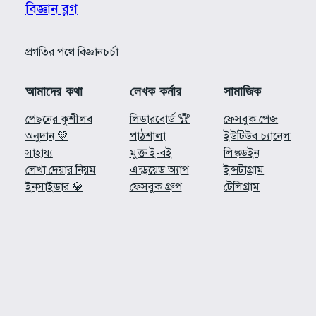
বিজ্ঞান ব্লগ
প্রগতির পথে বিজ্ঞানচর্চা
আমাদের কথা
লেখক কর্নার
সামাজিক
পেছনের কুশীলব
লিডারবোর্ড 🏆
ফেসবুক পেজ
অনুদান 💚
পাঠশালা
ইউটিউব চ্যানেল
সাহায্য
মুক্ত ই-বই
লিঙ্কডইন
লেখা দেয়ার নিয়ম
এন্ড্রয়েড অ্যাপ
ইন্সটাগ্রাম
ইনসাইডার 💎
ফেসবুক গ্রুপ
টেলিগ্রাম