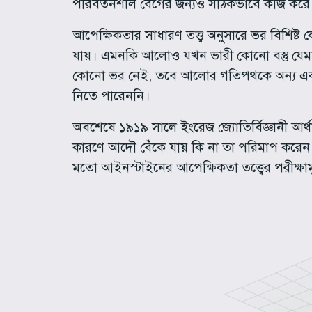
পরিবর্তনশীল বেগের জন্যও সঠিকভাবে কাজ কর
আপেক্ষিকতার সাধারণ তত্ত্ব অনুসারে ভর বিশিষ্ট ক
যায়। এমনকি আলোও যখন ভারী কোনো বস্তু যেমন 
কোনো ভর নেই, তবে আলোর গতিপথকে অন্য একটি ন
নিতে পারেননি।
অবশেষে ১৯১৯ সালে ইংরেজ জ্যোতির্বিজ্ঞানী আর্থা
কারণে আদৌ বেঁকে যায় কি না তা পরিমাপ করেন
মতো আইনস্টাইনের আপেক্ষিকতা তত্ত্বের পরীক্ষাম