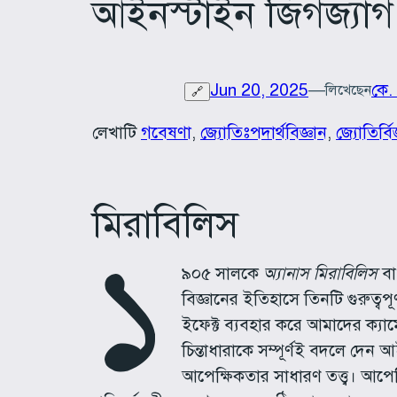
আইনস্টাইন জিগজ্যাগ
Jun 20, 2025
—
কে.
লিখেছেন
🔗
লেখাটি
গবেষণা
, 
জ্যোতিঃপদার্থবিজ্ঞান
, 
জ্যোতির্বি
মিরাবিলিস
১
৯০৫ সালকে
অ্যানাস মিরাবিলিস
বা
বিজ্ঞানের ইতিহাসে তিনটি গুরুত্বপ
ইফেক্ট ব্যবহার করে আমাদের ক্যাম
চিন্তাধারাকে সম্পূর্ণই বদলে দে
আপেক্ষিকতার সাধারণ তত্ত্ব। আপেক্