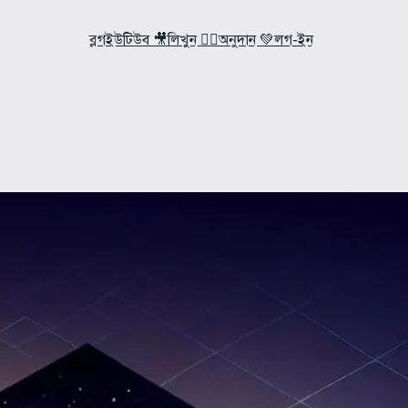
ব্লগ
ইউটিউব 🎥
লিখুন ✍🏼
অনুদান 💚
লগ-ইন